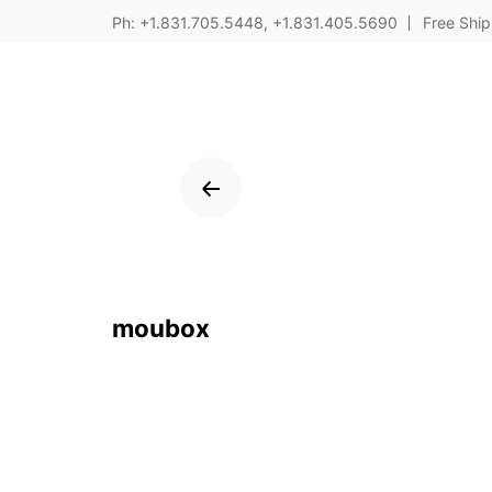
Skip
Ph: +1.831.705.5448, +1.831.405.5690
Free Ship
to
content
moubox