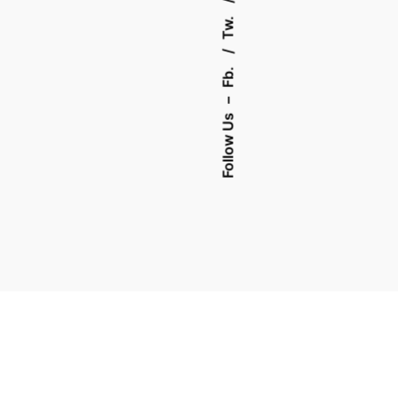
Tw.
Fb.
–
Follow Us