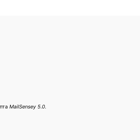
ипта
MailSensey 5.0.
ассылка”