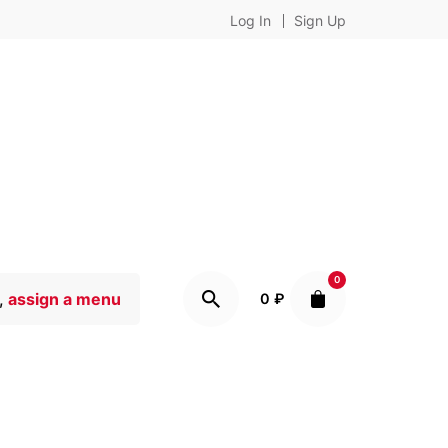
Log In
Sign Up
0
,
assign a menu
0
₽