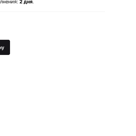
лнения:
2 дня
.
о
ну