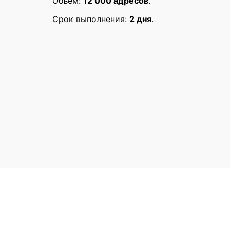
Объем:
12 000 адресов
.
Ваш адрес email не будет опубликован.
Обязат
Срок выполнения:
2 дня
.
Rate this product:
Your review
Name
*
Email
*