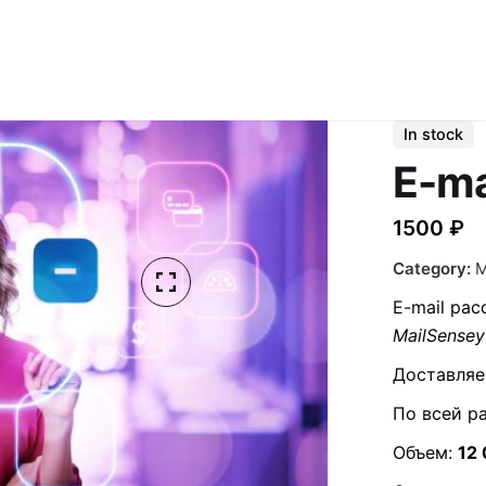
In stock
E-ma
1500
₽
Category:
М
E-mail ра
MailSensey
Доставляе
По всей р
Объем:
12