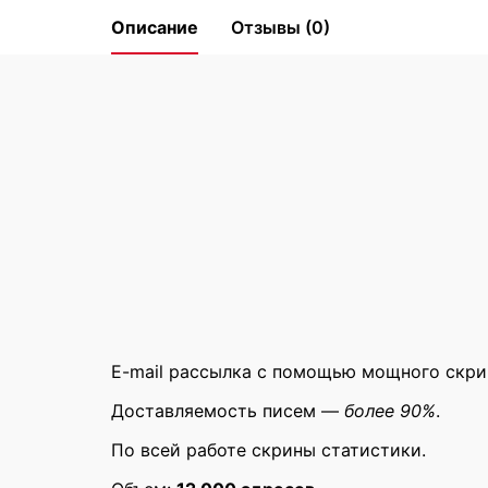
Описание
Отзывы (0)
Reviews
E-mail рассылка с помощью мощного скр
Доставляемость писем —
более 90%
.
There are no reviews yet.
По всей работе скрины статистики.
Be the first to review “E-mail р