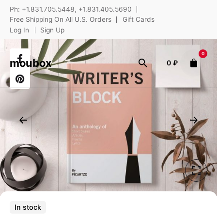
Skip
Ph: +1.831.705.5448, +1.831.405.5690
to
Free Shipping On All U.S. Orders
Gift Cards
content
Log In
Sign Up
0
moubox
0
₽
In stock