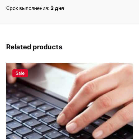
Rate this product:
Срок выполнения:
2 дня
Your review
Related products
Sale
Name
*
Email
*