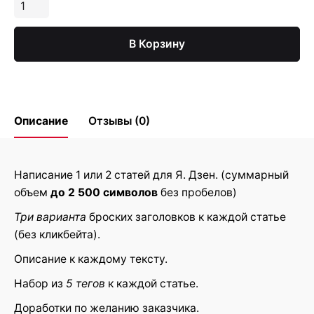
Количество
Статьи
для
В Корзину
Я.
Дзен
Описание
Отзывы (0)
Reviews
Написание 1 или 2 статей для Я. Дзен. (суммарный
объем
до 2 500 символов
без пробелов)
There are no reviews yet.
Три варианта
броских заголовков к каждой статье
Be the first to review “Статьи для Я.
(без кликбейта).
Дзен”
Описание к каждому тексту.
Ваш адрес email не будет
Обязательные поля
Набор из
5 тегов
к каждой статье.
*
опубликован.
помечены
Доработки по желанию заказчика.