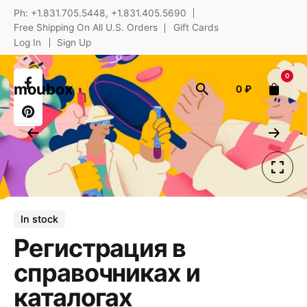
Skip
Ph: +1.831.705.5448, +1.831.405.5690
to
Free Shipping On All U.S. Orders
Gift Cards
content
Log In
Sign Up
0
moubox
0
₽
In stock
Регистрация в
справочниках и
каталогах