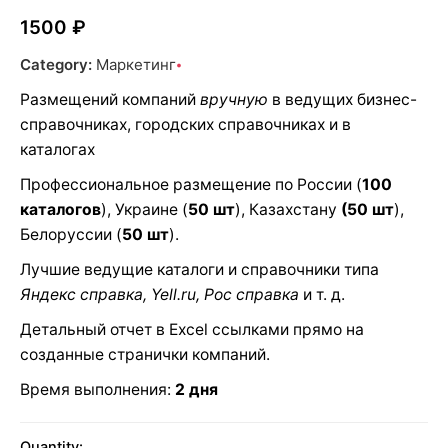
1500
₽
Category:
Маркетинг
Размещений компаний
вручную
в ведущих бизнес-
справочниках, городских справочниках и в
каталогах
Профессиональное размещение по России (
100
каталогов
), Украине (
50 шт
), Казахстану
(50 шт
),
Белоруссии (
50 шт
).
Лучшие ведущие каталоги и справочники типа
Яндекс справка, Yell.ru, Рос справка
и т. д.
Детальный отчет в Excel ссылками прямо на
созданные странички компаний.
Время выполнения:
2 дня
Quantity: