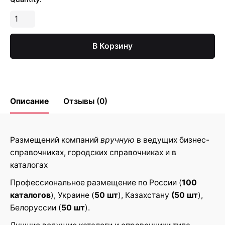
Количество
Регистрация
в
В Корзину
справочниках
и
каталогах
Описание
Отзывы (0)
Reviews
Размещений компаний
вручную
в ведущих бизнес-
справочниках, городских справочниках и в
There are no reviews yet.
каталогах
Be the first to review “Регистрация в
Профессиональное размещение по России (
100
справочниках и каталогах”
каталогов
), Украине (
50 шт
), Казахстану
(50 шт
),
Белоруссии (
50 шт
).
Ваш адрес email не будет
Обязательные поля
*