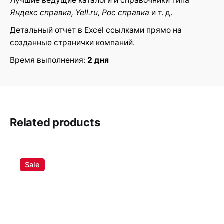
Лучшие ведущие каталоги и справочники типа
опубликован.
помечены
Яндекс справка, Yell.ru, Рос справка
и т. д.
Rate this product:
Детальный отчет в Excel ссылками прямо на
созданные странички компаний.
Your review
Время выполнения:
2 дня
Related products
Name
*
Sale
Email
*