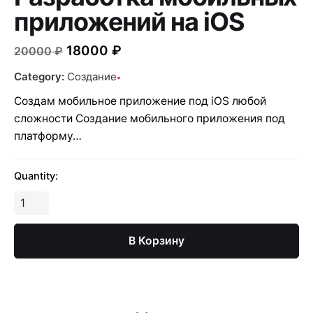
приложений на iOS
18000
₽
20000
₽
Category:
Создание
Создам мобильное приложение под iOS любой
сложности Создание мобильного приложения под
платформу…
Quantity:
Количество
Разработка
мобильных
В Корзину
приложений
на
iOS