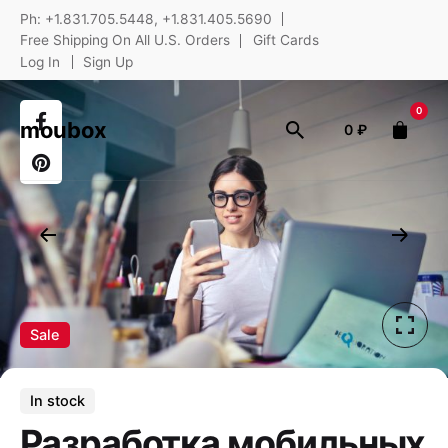
Skip
Ph: +1.831.705.5448, +1.831.405.5690
to
Free Shipping On All U.S. Orders
Gift Cards
content
Log In
Sign Up
0
moubox
0
₽
Sale
In stock
Разработка мобильных