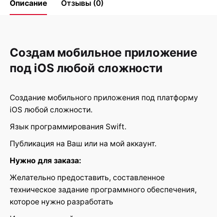
Описание
Отзывы (0)
Reviews
Создам мобильное приложение
There are no reviews yet.
под iOS любой сложности
Be the first to review “Разработка
мобильных приложений на iOS”
Создание мобильного приложения под платформу
iOS любой сложности.
Ваш адрес email не будет
Обязательные поля
*
опубликован.
помечены
Язык программирования Swift.
Публикация на Ваш или на мой аккаунт.
Rate this product:
Нужно для заказа:
Желательно предоставить, составленное
Your review
техническое задание программного обеспечения,
которое нужно разработать