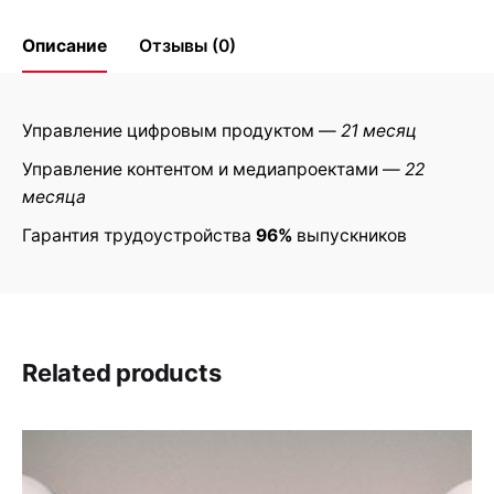
Описание
Отзывы (0)
Reviews
Управление цифровым продуктом —
21 месяц
Управление контентом и медиапроектами —
22
There are no reviews yet.
месяца
Be the first to review “Программа
Гарантия трудоустройства
96%
выпускников
высшего образования”
Ваш адрес email не будет
Обязательные поля
*
опубликован.
помечены
Related products
Rate this product:
Your review