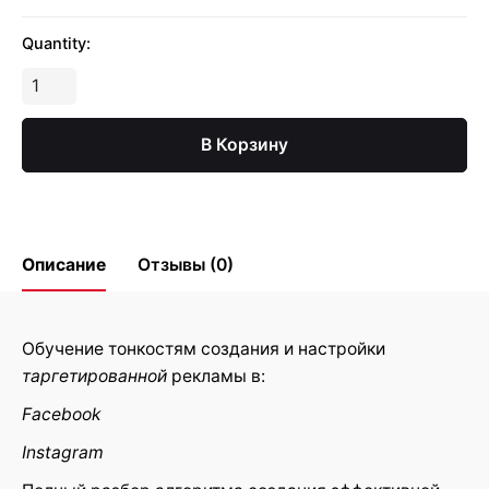
Quantity:
Количество
Индивидуальное
обучение
В Корзину
настройкам
рекламы
Описание
Отзывы (0)
Reviews
Обучение тонкостям создания и настройки
таргетированной
рекламы в:
There are no reviews yet.
Facebook
Be the first to review
Instagram
“Индивидуальное обучение