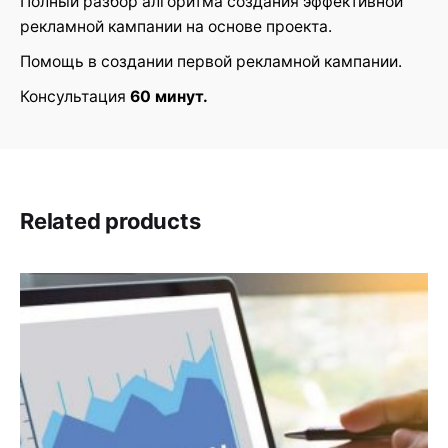
Полный разбор алгоритма создания эффективной
настройкам рекламы”
рекламной кампании на основе проекта.
Ваш адрес email не будет
Обязательные поля
Помощь в создании первой рекламной кампании.
*
опубликован.
помечены
Консультация
60 минут.
Rate this product:
Your review
Related products
Name
*