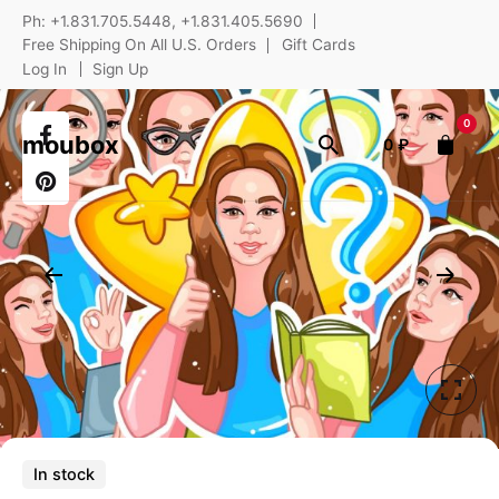
Skip
Ph: +1.831.705.5448, +1.831.405.5690
to
Free Shipping On All U.S. Orders
Gift Cards
content
Log In
Sign Up
0
moubox
0
₽
In stock