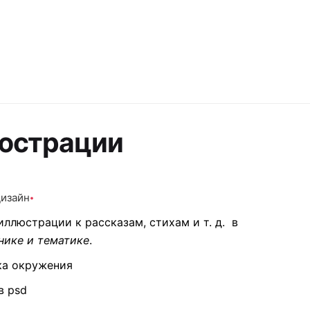
юстрации
изайн
иллюстрации к рассказам, стихам и т. д. в
нике и тематике
.
ка окружения
в psd