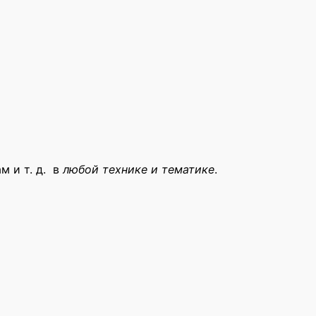
м и т. д. в
любой технике и тематике
.
ации”
ельные поля помечены
*