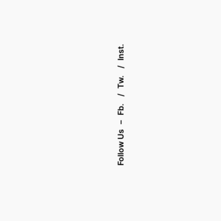
Inst.
Tw.
Fb.
–
Follow Us