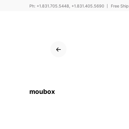
Skip
Ph: +1.831.705.5448, +1.831.405.5690
Free Ship
to
content
moubox