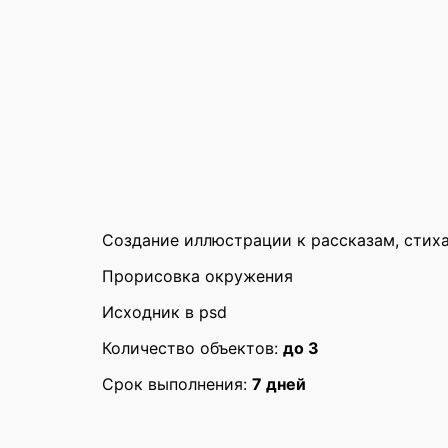
Reviews
Создание иллюстрации к рассказам, стиха
Прорисовка окружения
There are no reviews yet.
Исходник в psd
Be the first to review “Иллюстр
Количество объектов:
до 3
Ваш адрес email не будет опубликован.
Обязат
Срок выполнения:
7 дней
Rate this product: