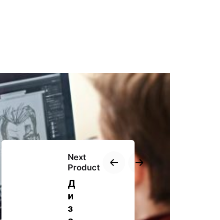
Next
Product
Д
и
з