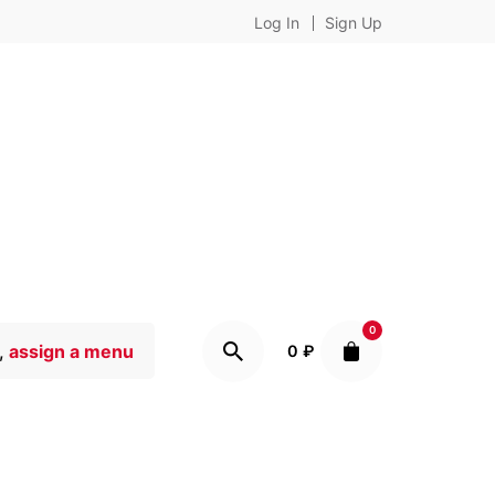
Log In
Sign Up
0
,
assign a menu
0
₽