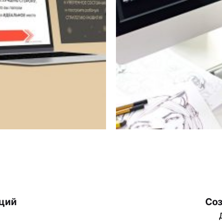
аций
Соз