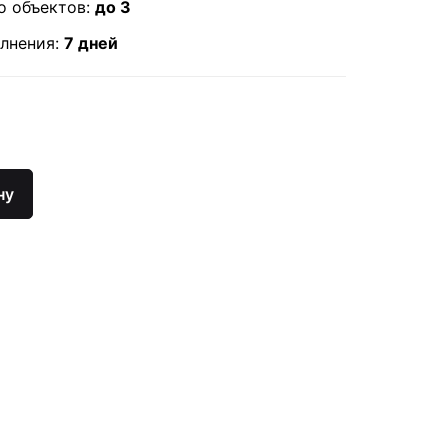
о объектов:
до 3
лнения:
7 дней
о
ии
ну