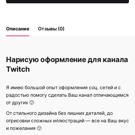
Описание
Отзывы (0)
Reviews
Нарисую оформление для канала
There are no reviews yet.
Twitch
Be the first to review “Дизайн в
соцсетях”
Я имею большой опыт оформления соц. сетей и с
радостью помогу сделать Ваш канал отличающимся
Ваш адрес email не будет
Обязательные поля
*
от других 🙂
опубликован.
помечены
От стильного дизайна без лишних деталей, до
Rate this product:
отрисовки сложных иллюстраций — все на Ваш вкус
и пожелания 🙂